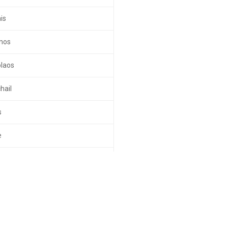
is
inos
laos
hail
s
e
asios
lios
os