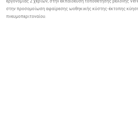
εργονομίας 2 χεριών, στην εκπαίδευση τοποθέτησης βελόνης Veres
στην προσομοίωση αφαίρεσης ωοθηκικής κύστης-έκτοπης κύηση
πνευμοπεριτοναίου.