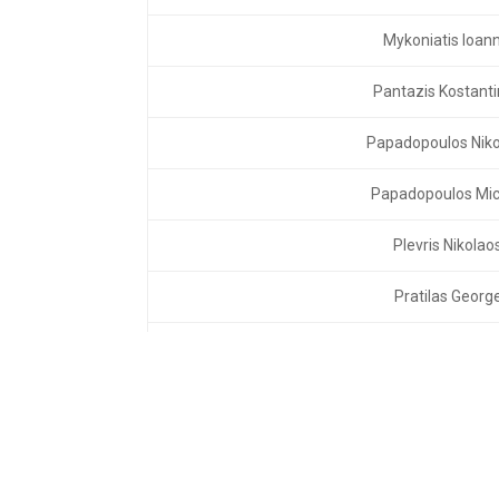
Mykoniatis Ioann
Pantazis Kostant
Papadopoulos Niko
Papadopoulos Mic
Plevris Nikolao
Pratilas Georg
Protopapas Athan
Theodoulidis Vasi
Tsabazis Nikola