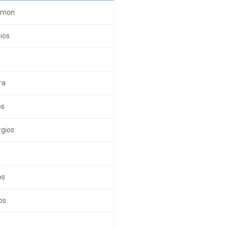
Kimon
ios
ra
os
gios
os
os
e