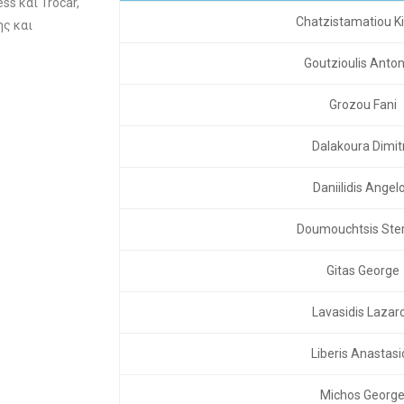
s και Trocar,
Chatzistamatiou 
ς και
Goutzioulis Anton
Grozou Fani
Dalakoura Dimit
Daniilidis Angel
Doumouchtsis Ster
Gitas George
Lavasidis Lazar
Liberis Anastasi
Michos Georg