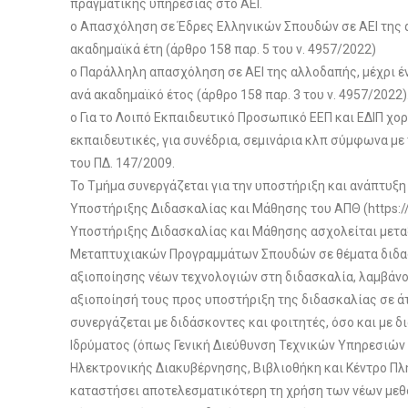
πραγματικής υπηρεσίας στο ΑΕΙ.
o Απασχόληση σε Έδρες Ελληνικών Σπουδών σε ΑΕΙ της α
ακαδημαϊκά έτη (άρθρο 158 παρ. 5 του ν. 4957/2022)
o Παράλληλη απασχόληση σε ΑΕΙ της αλλοδαπής, μέχρι έ
ανά ακαδημαϊκό έτος (άρθρο 158 παρ. 3 του ν. 4957/2022)
o Για το Λοιπό Εκπαιδευτικό Προσωπικό ΕΕΠ και ΕΔΙΠ χο
εκπαιδευτικές, για συνέδρια, σεμινάρια κλπ σύμφωνα με 
του ΠΔ. 147/2009.
Το Τμήμα συνεργάζεται για την υποστήριξη και ανάπτυξη
Υποστήριξης Διδασκαλίας και Μάθησης του ΑΠΘ (https://k
Υποστήριξης Διδασκαλίας και Μάθησης ασχολείται μετα
Μεταπτυχιακών Προγραμμάτων Σπουδών σε θέματα διδασ
αξιοποίησης νέων τεχνολογιών στη διδασκαλία, λαμβάνον
αξιοποίησή τους προς υποστήριξη της διδασκαλίας σε άτ
συνεργάζεται με διδάσκοντες και φοιτητές, όσο και με 
Ιδρύματος (όπως Γενική Διεύθυνση Τεχνικών Υπηρεσιών
Ηλεκτρονικής Διακυβέρνησης, Βιβλιοθήκη και Κέντρο Π
καταστήσει αποτελεσματικότερη τη χρήση των νέων μεθό