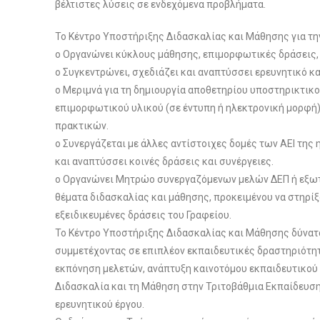
βέλτιστες λύσεις σε ενδεχόμενα προβλήματα.
Το Κέντρο Υποστήριξης Διδασκαλίας και Μάθησης για τ
o Οργανώνει κύκλους μάθησης, επιμορφωτικές δράσεις, 
o Συγκεντρώνει, σχεδιάζει και αναπτύσσει ερευνητικό κ
o Μεριμνά για τη δημιουργία αποθετηρίου υποστηρικτικο
επιμορφωτικού υλικού (σε έντυπη ή ηλεκτρονική μορφή)
πρακτικών.
o Συνεργάζεται με άλλες αντίστοιχες δομές των ΑΕΙ της
και αναπτύσσει κοινές δράσεις και συνέργειες.
o Οργανώνει Μητρώο συνεργαζόμενων μελών ΔΕΠ ή εξω
θέματα διδασκαλίας και μάθησης, προκειμένου να στηρίξ
εξειδικευμένες δράσεις του Γραφείου.
Το Κέντρο Υποστήριξης Διδασκαλίας και Μάθησης δύνατ
συμμετέχοντας σε επιπλέον εκπαιδευτικές δραστηριότη
εκπόνηση μελετών, ανάπτυξη καινοτόμου εκπαιδευτικού 
Διδασκαλία και τη Μάθηση στην Τριτοβάθμια Εκπαίδευση
ερευνητικού έργου.