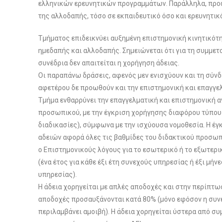
ελληνικών ερευνητικών προγραμμάτων. Παράλληλα, προω
της αλλοδαπής, τόσο σε εκπαιδευτικό όσο και ερευνητικ
Τμήματος επιδεικνύει αυξημένη επιστημονική κινητικότ
ημεδαπής και αλλοδαπής. Σημειώνεται ότι για τη συμμε
συνέδρια δεν απαιτείται η χορήγηση άδειας.
Οι παραπάνω δράσεις, αφενός μεν ενισχύουν και τη σύνδ
αφετέρου δε προωθούν και την επιστημονική και επαγγε
Τμήμα ενθαρρύνει την επαγγελματική και επιστημονική α
προσωπικού, με την έγκριση χορήγησης διαφόρου τύπου 
διαδικασίες), σύμφωνα με την ισχύουσα νομοθεσία. Η έ
αδειών αφορά όλες τις βαθμίδες του διδακτικού προσωπ
o Επιστημονικούς λόγους για το εσωτερικό ή το εξωτερικ
(ένα έτος για κάθε έξι έτη συνεχούς υπηρεσίας ή έξι μήνε
υπηρεσίας).
Η άδεια χορηγείται με απλές αποδοχές και στην περίπτ
αποδοχές προσαυξάνονται κατά 80% (μόνο εφόσον η συν
περιλαμβάνει αμοιβή). Η άδεια χορηγείται ύστερα από 