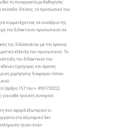
θεί τη συνεργασία με Καθηγητές
ό επίπεδο. Επίσης, το προσωπικό του
ητα συμμετέχοντας σε συνέδρια της
τοχή του διδακτικού προσωπικού σε
εση της διδασκαλίας με την έρευνα,
λματική εξέλιξη του προσωπικού. Το
νάπτυξη του διδακτικού του
αδειών (γρήγορες και άμεσες
γκριση χορήγησης διαφόρου τύπου
ικού:
ό (άρθρο 157 του ν. 4957/2022)
ς για κάθε τρία έτη συνεχούς
ωση που αφορά εξωτερικό οι
εργασία στο εξωτερικό δεν
συμπλήρωση τριών ετών