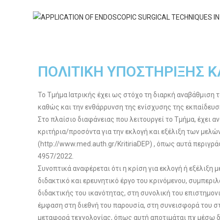
ΠΟΛΙΤΙΚΗ ΥΠΟΣΤΗΡΙΞΗΣ 
Το Τμήμα Ιατρικής έχει ως στόχο τη διαρκή αναβάθμιση 
καθώς και την ενθάρρυνση της ενίσχυσης της εκπαίδευση
Στο πλαίσιο διαφάνειας που λειτουργεί το Τμήμα, έχει α
κριτήρια/προσόντα για την εκλογή και εξέλιξη των μελώ
(http://www.med.auth.gr/KritiriaDEP) , όπως αυτά περιγρ
4957/2022.
Συνοπτικά αναφέρεται ότι η κρίση για εκλογή ή εξέλιξη μ
διδακτικό και ερευνητικό έργο του κρινόμενου, συμπερι
διδακτικής του ικανότητας, στη συνολική του επιστημονι
έμφαση στη διεθνή του παρουσία, στη συνεισφορά του σ
μεταφορά τεχνολογίας, όπως αυτή αποτιμάται πχ μέσω 