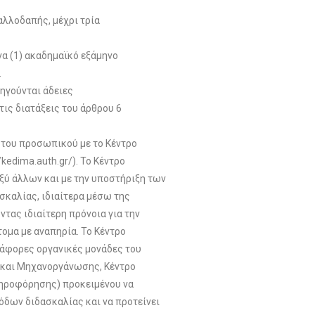
λλοδαπής, μέχρι τρία
να (1) ακαδημαϊκό εξάμηνο
.
ρηγούνται άδειες
τις διατάξεις του άρθρου 6
 του προσωπικού με το Κέντρο
edima.auth.gr/). Το Κέντρο
ξύ άλλων και με την υποστήριξη των
καλίας, ιδιαίτερα μέσω της
τας ιδιαίτερη πρόνοια για την
ομα με αναπηρία. Το Κέντρο
διάφορες οργανικές μονάδες του
 και Μηχανοργάνωσης, Κέντρο
ληροφόρησης) προκειμένου να
δων διδασκαλίας και να προτείνει