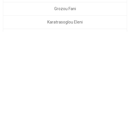
Grozou Fani
Karatrasoglou Eleni
Karalis Tilemachos
Klonos Eleftherios
Lazaridis Alexandros
Liberis Anastasios
Michos George
Mykoniatis Ioannis
Nigdelis Meletios
Nikolettos Konstantinos